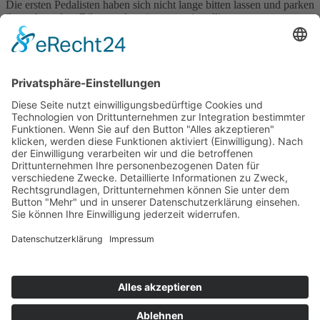
Die ersten Pedalisten haben sich nicht lange bitten lassen und parken
ihre schmucken Bikes an den eigens neu installierten
Fahrradständern. „Ich wohne in der Stadt und finde es einfach
bequemer, mit E‑Antrieb in der Früh zu radeln. Das spart Kraft, ich
habe mich trotzdem bewegt und eine halbe Stunde an der frischen
Luft verbracht. Ich bin deshalb auch direkt nach der Einführung des
Jobrads zum Händler gegangen und habe mir ein motorisiertes Rad
zugelegt“, sagt Leo Schick, Fertigungsleiter der Abteilung THT.
„Ein tolles Angebot des Unternehmens, das ich nur empfehlen
kann.“
Kontakt
Karriere
Downloads
SCHUMACHER Elektromechanik GmbH
Bodenseestr. 129
81243 München
T
+49 89 82004-0
+49 89 82004-0